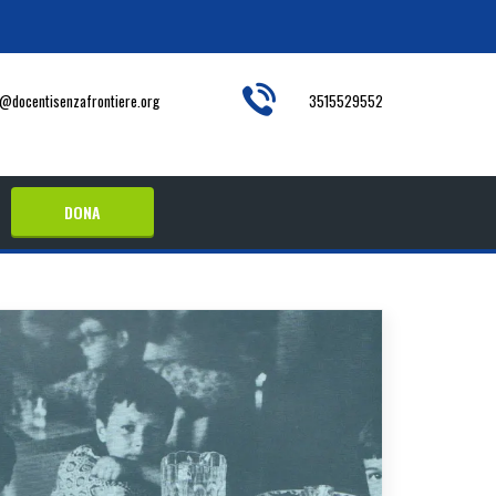
o@docentisenzafrontiere.org
3515529552
DONA