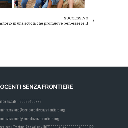
SUCCESSIVO
itorio in una scuola che promuove ben-essere II
OCENTI SENZA FRONTIERE
dice Fiscale - 96089450223
ministrazione@pec.docentisenzafrontiere.org
ministrazione@docentisenzafrontiere.org
nca per il Trentino Alto Adige - IT07D0830434290000040309122