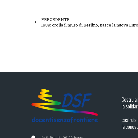
PRECEDENTE
1989: crolla il muro di Berlino, nasce la nuova Eur
Costruia
la solidar
costruiam
la conos
Via G. Poli, 11 - 38123 Trento