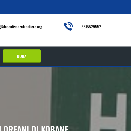
o@docentisenzafrontiere.org
3515529552
DONA
I ORFANI DI KOBANE