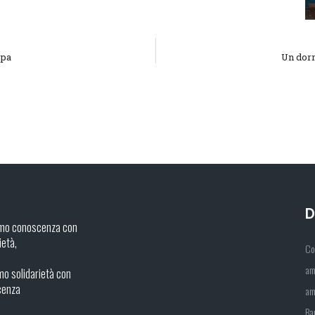
opa
Un dorm
D
mo conoscenza con
ietà,
Co
am
o solidarietà con
cenza
am
Ba