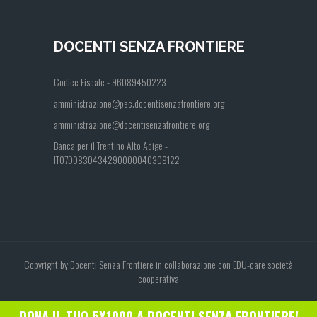
DOCENTI SENZA FRONTIERE
Codice Fiscale - 96089450223
amministrazione@pec.docentisenzafrontiere.org
amministrazione@docentisenzafrontiere.org
Banca per il Trentino Alto Adige -
IT07D0830434290000040309122
Copyright by Docenti Senza Frontiere in collaborazione con EDU-care società
cooperativa
DONA IL TUO 5X1000 A DOCENTI SENZA FRONTIERE!