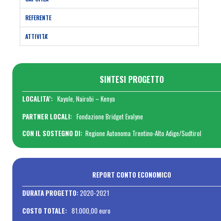
REFERENTE
ATTIVITA'
SINTESI PROGETTO
LOCALITA’:
Kayole, Nairobi – Kenya
PARTNER LOCALI:
Fondazione Bridget Evalyne
CON IL SOSTEGNO DI:
Regione Autonoma Trentino-Alto Adige/Sudtirol
REPORT CONTO ECONOMICO
DURATA PROGETTO:
2020-2021
COSTO TOTALE:
81.000,00 euro