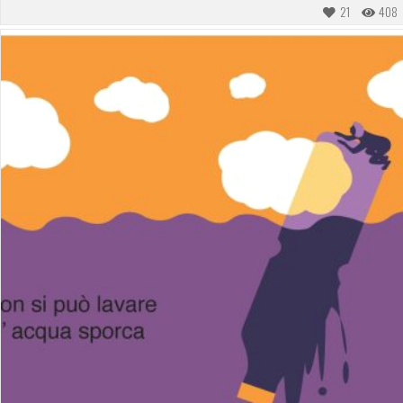
21
408