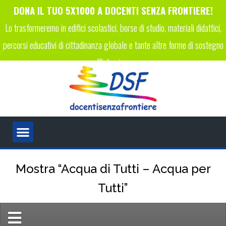
DONA IL TUO 5X1000 A DOCENTI SENZA FRONTIERE!
Lo trasformeremo in edifici scolastici, borse di studio, materiali didattici,
percorsi educativi di cittadinanza globale e tante altre forme di sostegno
all'istruzione.
INSERISCI IL CODICE FISCALE 96089450223 NELLA TUA
DICHIARAZIONE DEI REDDITI!
Mostra “Acqua di Tutti – Acqua per
Tutti”