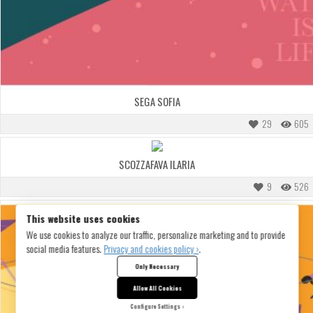
SEGA SOFIA
29
605
SCOZZAFAVA ILARIA
9
526
This website uses cookies
We use cookies to analyze our traffic, personalize marketing and to provide
social media features.
Privacy and cookies policy ›
.
Only Necessary
Allow All Cookies
Configure Settings