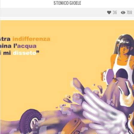
STENICO GIOELE
36
708