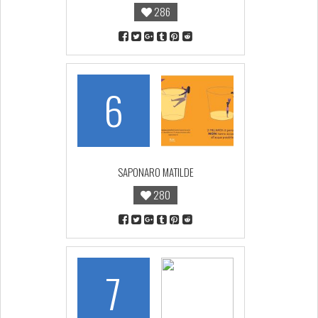
286
6
SAPONARO MATILDE
280
7