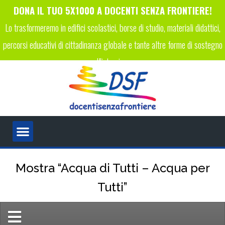
DONA IL TUO 5X1000 A DOCENTI SENZA FRONTIERE!
Lo trasformeremo in edifici scolastici, borse di studio, materiali didattici,
percorsi educativi di cittadinanza globale e tante altre forme di sostegno
all'istruzione.
INSERISCI IL CODICE FISCALE 96089450223 NELLA TUA
DICHIARAZIONE DEI REDDITI!
Mostra “Acqua di Tutti – Acqua per
Tutti”