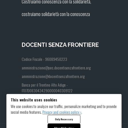
Costruiamo conoscenza con la solidarietà,
costruiamo solidarietà con la conoscenza
DOCENTI SENZA FRONTIERE
Codice Fiscale - 96089450223
amministrazione@pec.docentisenzafrontiere.org
amministrazione@docentisenzafrontiere.org
Banca per il Trentino Alto Adige -
IT07D0830434290000040309122
This website uses cookies
We use cookies to analyze our traffic, personalize marketing and to provide
social media features.
Privacy and cookies policy ›
.
Only Necessary