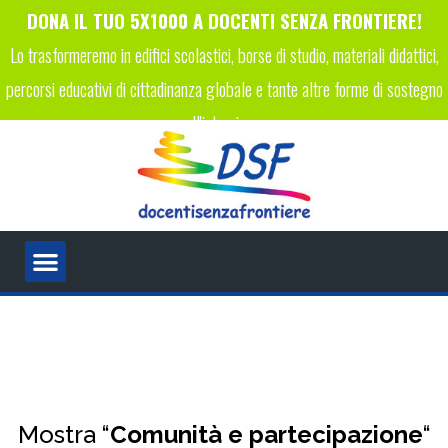
DONA IL TUO 5X1000 A DOCENTI SENZA FRONTIERE!
Lo trasformeremo in edifici scolastici, borse di studio, materiali didattici,
percorsi educativi di cittadinanza globale e tante altre forme di sostegno
all'istruzione.
INSERISCI IL CODICE FISCALE 96089450223 NELLA TUA
DICHIARAZIONE DEI REDDITI!
Mostra “
Comunità e partecipazione
“