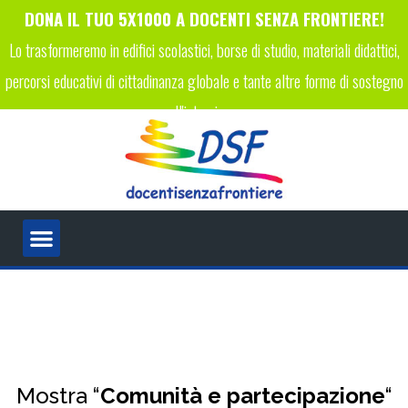
DONA IL TUO 5X1000 A DOCENTI SENZA FRONTIERE!
Lo trasformeremo in edifici scolastici, borse di studio, materiali didattici,
percorsi educativi di cittadinanza globale e tante altre forme di sostegno
all'istruzione.
INSERISCI IL CODICE FISCALE 96089450223 NELLA TUA
DICHIARAZIONE DEI REDDITI!
Mostra “
Comunità e partecipazione
“