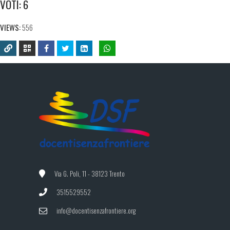
VOTI:
6
VIEWS:
556
Via G. Poli, 11 - 38123 Trento
3515529552
info@docentisenzafrontiere.org