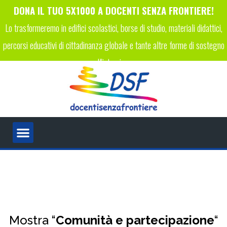
DONA IL TUO 5X1000 A DOCENTI SENZA FRONTIERE!
Lo trasformeremo in edifici scolastici, borse di studio, materiali didattici,
percorsi educativi di cittadinanza globale e tante altre forme di sostegno
all'istruzione.
INSERISCI IL CODICE FISCALE 96089450223 NELLA TUA
DICHIARAZIONE DEI REDDITI!
Mostra “
Comunità e partecipazione
“