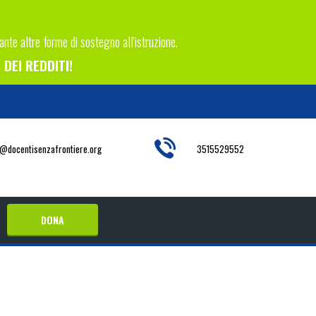
tante altre forme di sostegno all'istruzione.
DEI REDDITI!
o@docentisenzafrontiere.org
3515529552
DONA