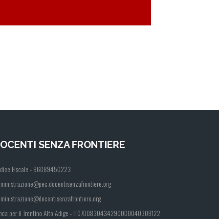
OCENTI SENZA FRONTIERE
dice Fiscale - 96089450223
ministrazione@pec.docentisenzafrontiere.org
ministrazione@docentisenzafrontiere.org
nca per il Trentino Alto Adige - IT07D0830434290000040309122