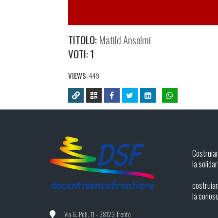
TITOLO:
Matild Anselmi
VOTI:
1
VIEWS:
449
Costruia
la solidar
costruiam
la conos
Via G. Poli, 11 - 38123 Trento