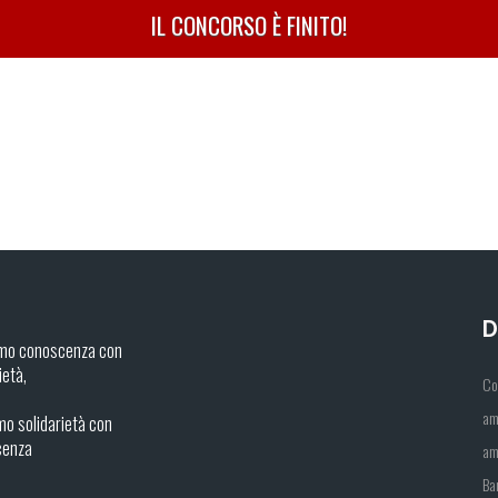
IL CONCORSO È FINITO!
D
mo conoscenza con
ietà,
Co
am
o solidarietà con
cenza
am
Ba