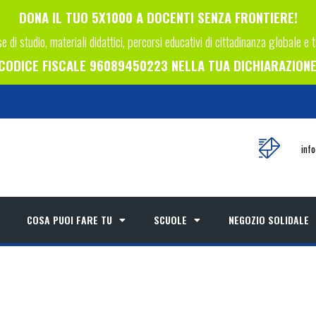
DONA IL TUO 5X1000 A DOCENTI SENZA FRONTIERE!
e di studio, materiali didattici, percorsi educativi di cittadinanza globale e 
L CODICE FISCALE 96089450223 NELLA TUA DICHIARAZIONE 
inf
COSA PUOI FARE TU
SCUOLE
NEGOZIO SOLIDALE