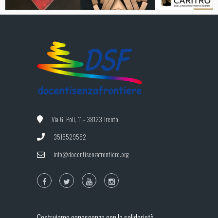
Via G. Poli, 11 - 38123 Trento
3515529552
info@docentisenzafrontiere.org
Costruiamo conoscenza con la solidarietà,