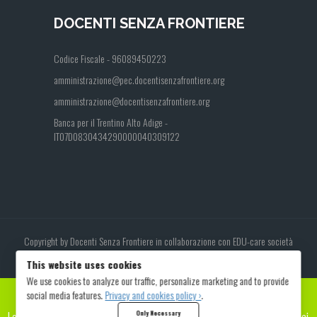
DOCENTI SENZA FRONTIERE
Codice Fiscale - 96089450223
amministrazione@pec.docentisenzafrontiere.org
amministrazione@docentisenzafrontiere.org
Banca per il Trentino Alto Adige -
IT07D0830434290000040309122
Copyright by Docenti Senza Frontiere in collaborazione con EDU-care società
cooperativa
This website uses cookies
We use cookies to analyze our traffic, personalize marketing and to provide
DONA IL TUO 5X1000 A DOCENTI SENZA FRONTIERE!
social media features.
Privacy and cookies policy ›
.
Lo trasformeremo in edifici scolastici, borse di studio, materiali didattici,
Only Necessary