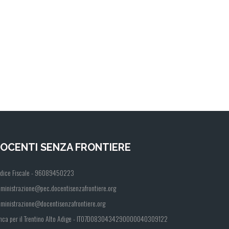
OCENTI SENZA FRONTIERE
dice Fiscale - 96089450223
ministrazione@pec.docentisenzafrontiere.org
ministrazione@docentisenzafrontiere.org
nca per il Trentino Alto Adige - IT07D0830434290000040309122