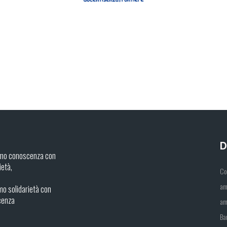
D
mo conoscenza con
ietà,
Co
am
o solidarietà con
cenza
am
Ba