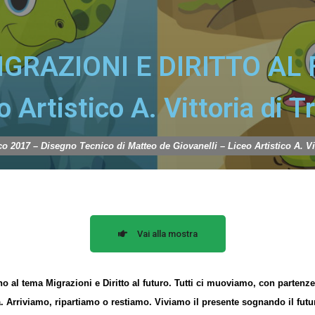
IGRAZIONI E DIRITTO AL
o Artistico A. Vittoria di T
o 2017 – Disegno Tecnico di Matteo de Giovanelli – Liceo Artistico A. Vit
Vai alla mostra
rno al tema Migrazioni e Diritto al futuro. Tutti ci muoviamo, con parten
Arriviamo, ripartiamo o restiamo. Viviamo il presente sognando il futur