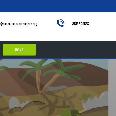
o@docentisenzafrontiere.org
3515529552
DONA