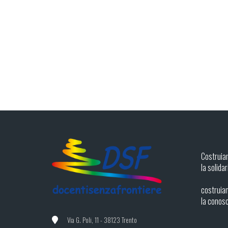
Costruia
la solidar
costruiam
la conos
Via G. Poli, 11 - 38123 Trento