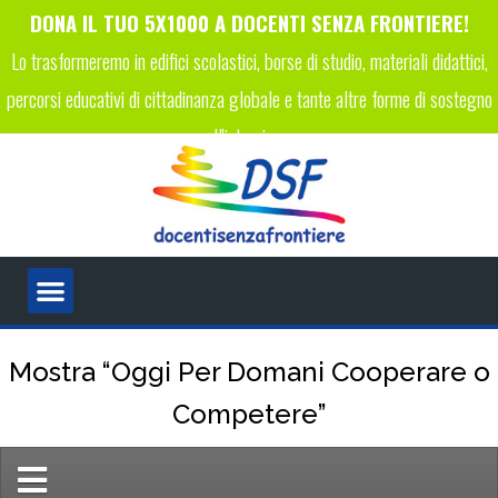
DONA IL TUO 5X1000 A DOCENTI SENZA FRONTIERE!
Lo trasformeremo in edifici scolastici, borse di studio, materiali didattici,
percorsi educativi di cittadinanza globale e tante altre forme di sostegno
all'istruzione.
INSERISCI IL CODICE FISCALE 96089450223 NELLA TUA
DICHIARAZIONE DEI REDDITI!
Mostra “Oggi Per Domani Cooperare o
Competere”