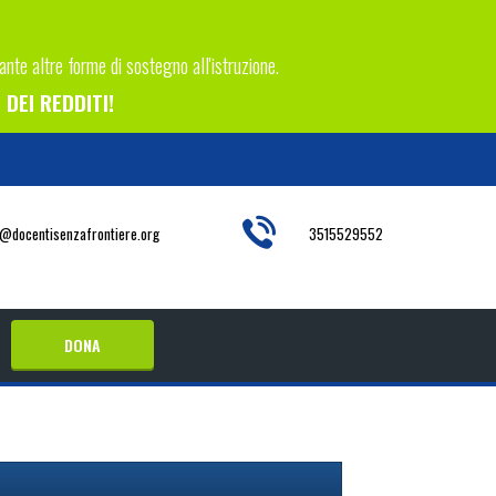
tante altre forme di sostegno all'istruzione.
DEI REDDITI!
o@docentisenzafrontiere.org
3515529552
DONA