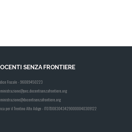
OCENTI SENZA FRONTIERE
dice Fiscale - 96089450223
ministrazione@pec.docentisenzafrontiere.org
ministrazione@docentisenzafrontiere.org
nca per il Trentino Alto Adige - IT07D0830434290000040309122