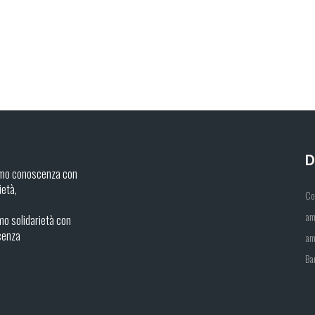
D
mo conoscenza con
ietà,
Co
am
o solidarietà con
cenza
am
Ba