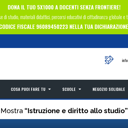
DONA IL TUO 5X1000 A DOCENTI SENZA FRONTIERE!
e di studio, materiali didattici, percorsi educativi di cittadinanza globale e 
L CODICE FISCALE 96089450223 NELLA TUA DICHIARAZIONE 
inf
COSA PUOI FARE TU
SCUOLE
NEGOZIO SOLIDALE
Mostra
“Istruzione e diritto allo studio”