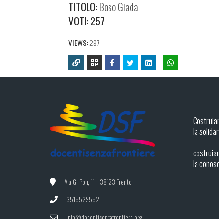
TITOLO:
Boso Giada
VOTI:
257
VIEWS:
297
Costruia
la solidar
costruiam
la conos
Via G. Poli, 11 - 38123 Trento
3515529552
info@docentisenzafrontiere.org