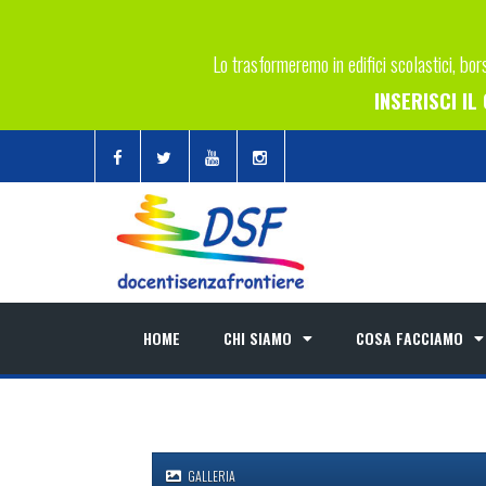
Lo trasformeremo in edifici scolastici, bors
INSERISCI I
HOME
CHI SIAMO
COSA FACCIAMO
GALLERIA