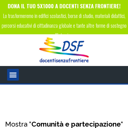
DONA IL TUO 5X1000 A DOCENTI SENZA FRONTIERE!
Lo trasformeremo in edifici scolastici, borse di studio, materiali didattici,
percorsi educativi di cittadinanza globale e tante altre forme di sostegno
all'istruzione.
INSERISCI IL CODICE FISCALE 96089450223 NELLA TUA
DICHIARAZIONE DEI REDDITI!
Mostra “
Comunità e partecipazione
“