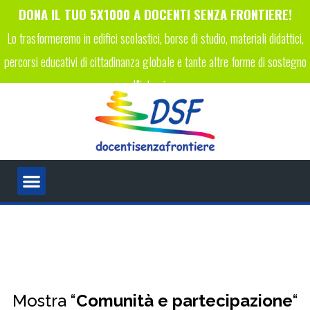
DONA IL TUO 5X1000 A DOCENTI SENZA FRONTIERE!
Lo trasformeremo in edifici scolastici, borse di studio, materiali didattici,
percorsi educativi di cittadinanza globale e tante altre forme di sostegno
all'istruzione.
INSERISCI IL CODICE FISCALE 96089450223 NELLA TUA
DICHIARAZIONE DEI REDDITI!
Mostra “
Comunità e partecipazione
“