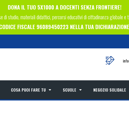
DONA IL TUO 5X1000 A DOCENTI SENZA FRONTIERE!
e di studio, materiali didattici, percorsi educativi di cittadinanza globale e 
L CODICE FISCALE 96089450223 NELLA TUA DICHIARAZIONE 
inf
COSA PUOI FARE TU
SCUOLE
NEGOZIO SOLIDALE