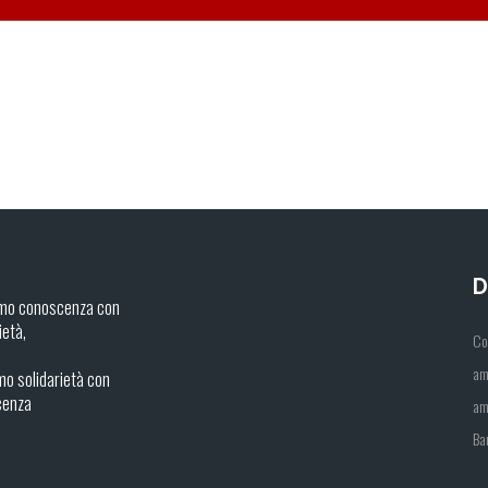
D
mo conoscenza con
ietà,
Co
am
o solidarietà con
cenza
am
Ba