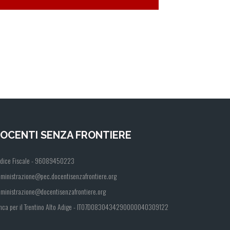
OCENTI SENZA FRONTIERE
dice Fiscale - 96089450223
ministrazione@pec.docentisenzafrontiere.org
ministrazione@docentisenzafrontiere.org
nca per il Trentino Alto Adige - IT07D0830434290000040309122