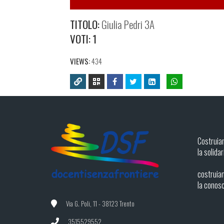
TITOLO:
Giulia Pedri 3A
VOTI:
1
VIEWS:
434
Costruia
la solidar
costruiam
la conos
Via G. Poli, 11 - 38123 Trento
3515529552