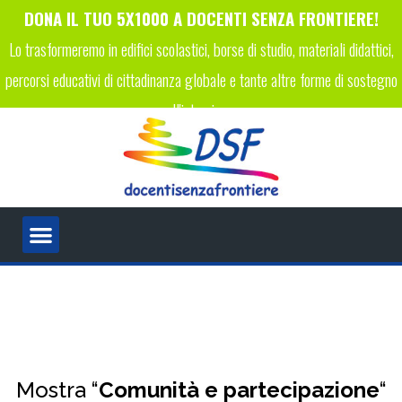
DONA IL TUO 5X1000 A DOCENTI SENZA FRONTIERE!
Lo trasformeremo in edifici scolastici, borse di studio, materiali didattici,
percorsi educativi di cittadinanza globale e tante altre forme di sostegno
all'istruzione.
INSERISCI IL CODICE FISCALE 96089450223 NELLA TUA
DICHIARAZIONE DEI REDDITI!
Mostra “
Comunità e partecipazione
“