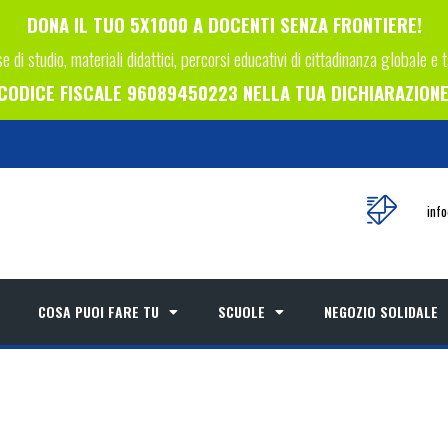
DONA IL TUO 5X1000 A DOCENTI SENZA FRONTIERE!
e di studio, materiali didattici, percorsi educativi di cittadinanza globale e 
L CODICE FISCALE 96089450223 NELLA TUA DICHIARAZIONE 
inf
COSA PUOI FARE TU
SCUOLE
NEGOZIO SOLIDALE