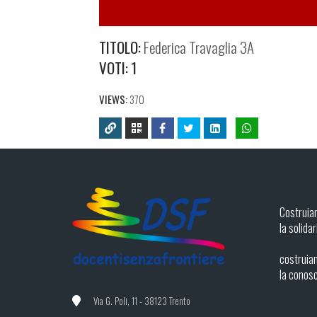
TITOLO:
Federica Travaglia 3A
VOTI:
1
VIEWS:
370
Costruia
la solidar
costruiam
la conos
Via G. Poli, 11 - 38123 Trento