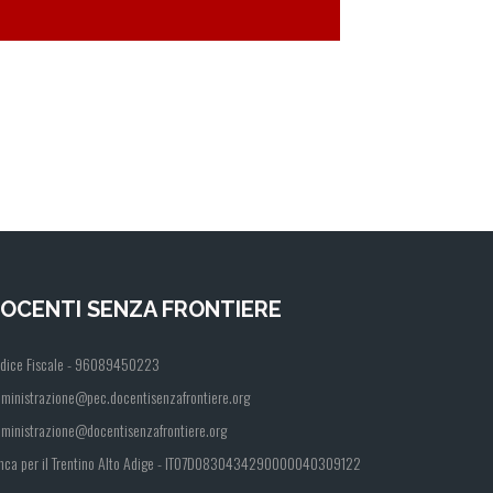
OCENTI SENZA FRONTIERE
dice Fiscale - 96089450223
ministrazione@pec.docentisenzafrontiere.org
ministrazione@docentisenzafrontiere.org
nca per il Trentino Alto Adige - IT07D0830434290000040309122