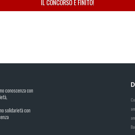
IL CONCORSO È FINITO!
D
mo conoscenza con
ietà,
Co
am
o solidarietà con
cenza
am
Ba