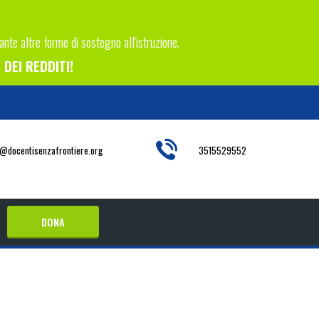
tante altre forme di sostegno all'istruzione.
DEI REDDITI!
o@docentisenzafrontiere.org
3515529552
DONA