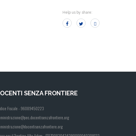
Help us by share:
OCENTI SENZA FRONTIERE
dice Fiscale - 96089450223
ministrazione@pec.docentisenzafrontiere.org
ministrazione@docentisenzafrontiere.org
nca per il Trentino Alto Adige - IT07D0830434290000040309122