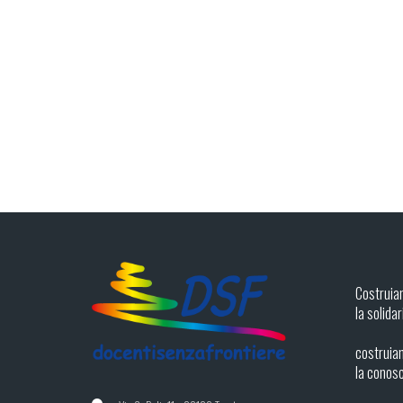
Costruia
la solidar
costruiam
la conos