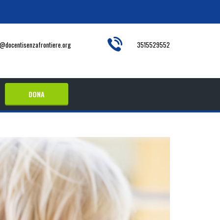
o@docentisenzafrontiere.org
3515529552
DONA