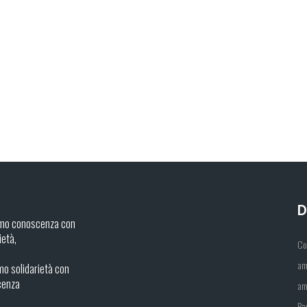
D
mo conoscenza con
ietà,
Co
am
o solidarietà con
cenza
am
Ba